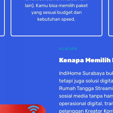
lain). Kamu bisa memilih paket
yang sesuai budget dan
kebutuhan speed.
ALASAN
Kenapa Memilih
IndiHome Surabaya buk
tetapi juga solusi dig
Rumah Tangga Streaming
sosial media tanpa h
operasional digital, tr
pelanggan Kreator Kon