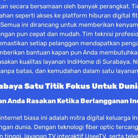
n secara bersamaan oleh banyak perangkat. Ti
n seperti akses ke platform hiburan digital fi
si. Semua ini dirancang untuk memberikan kenya
angan pun cepat dan mudah. Tim teknisi profes
, memastikan setiap pelanggan mendapatkan penga
memberikan bantuan kapan pun Anda membutuhka
sakan kualitas layanan IndiHome di Surabaya. Ni
tanpa batas, dan kemudahan dalam satu layanan
baya Satu Titik Fokus Untuk Duni
an Anda Rasakan Ketika Berlangganan I
ternet biasa ini adalah mitra digital keluarga 
dengan dunia. Dengan teknologi fiber optic terc
tinggi, layanan TV interaktif UseeTV, serta tel