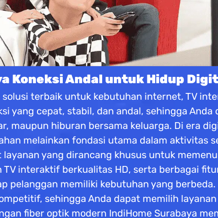
 Koneksi Andal untuk Hidup Digit
olusi terbaik untuk kebutuhan internet, TV inter
i yang cepat, stabil, dan andal, sehingga Anda
ar, maupun hiburan bersama keluarga. Di era digi
han melainkan fondasi utama dalam aktivitas seh
layanan yang dirancang khusus untuk memenuhi
 TV interaktif berkualitas HD, serta berbagai 
 pelanggan memiliki kebutuhan yang berbeda.
 kompetitif, sehingga Anda dapat memilih layana
gan fiber optik modern IndiHome Surabaya mema