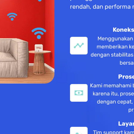
rendah, dan performa
Koneksi
Menggunakan te
memberikan ke
dengan stabilita
bersa
Pros
Kami memahami b
karena itu, pros
dengan cepat,
pr
Laya
Tim support kam