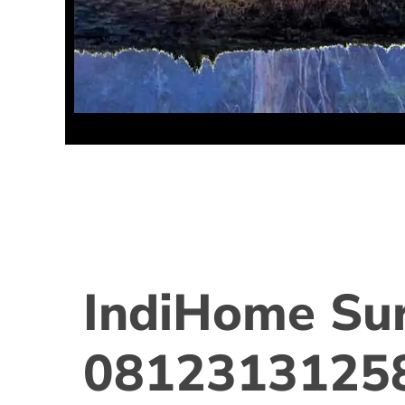
IndiHome Su
0812313125