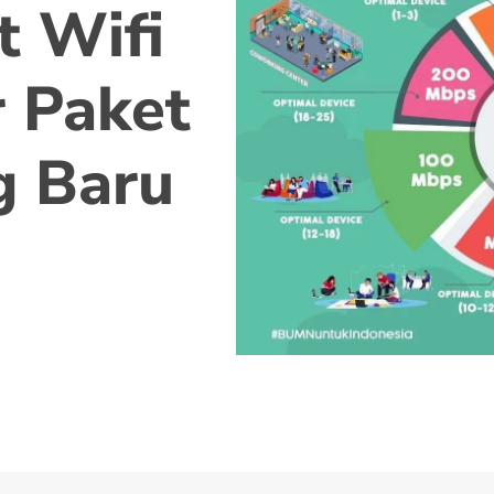
t Wifi
 Paket
g Baru