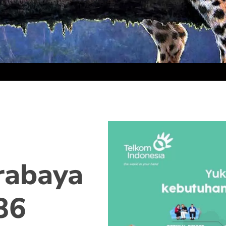
rabaya
86