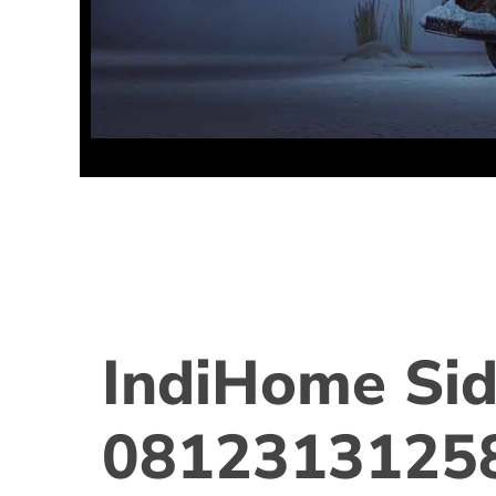
IndiHome Sid
0812313125