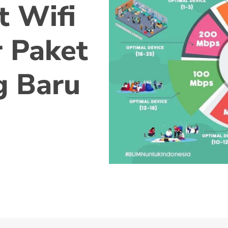
t Wifi
 Paket
g Baru