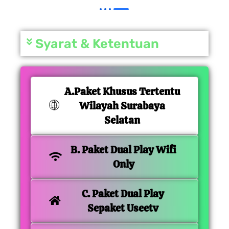
Syarat & Ketentuan
A.Paket Khusus Tertentu
Wilayah Surabaya
Selatan
B. Paket Dual Play Wifi
Only
C. Paket Dual Play
Sepaket Useetv